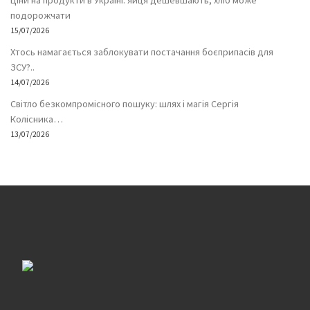
Ціни на продукти в Україні: яйця дешевшають, хліб може
подорожчати
15/07/2026
Хтось намагається заблокувати постачання боєприпасів для
ЗСУ?..
14/07/2026
Світло безкомпромісного пошуку: шлях і магія Сергія
Колісника…
13/07/2026