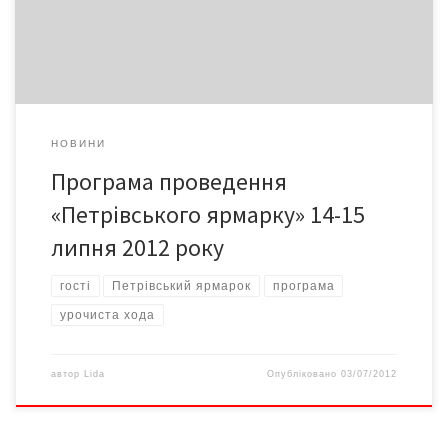
Виставки – продажі: • товарів народного
споживання, друкованої продукції 10.оо – 18.оо площа […]
НОВИНИ
Програма проведення
«Петрівського ярмарку» 14-15
липня 2012 року
гості
Петрівський ярмарок
програма
урочиста хода
автор
Lida
Опубліковано
03/07/2012