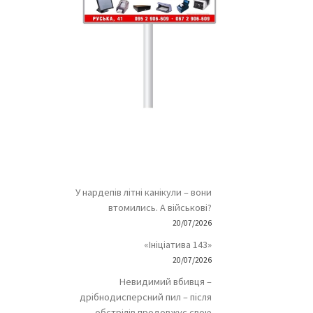
У нардепів літні канікули – вони
втомились. А військові?
20/07/2026
«Ініціатива 143»
20/07/2026
Невидимий вбивця –
дрібнодисперсний пил – після
обстрілів продовжує свою