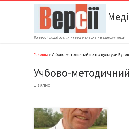
Перейти до вмісту
Меді
Усі версії подій життя – і ваша власна – в одному місці
Головна
»
Учбово-методичний центр культури Буко
Учбово-методичний
1 запис
На перший погляд, надзвичайно
цікавий, багатющий на знання,
захоплення і досвід директор