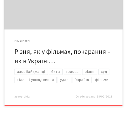
вбивство у Чернівцях. Точніше, за межами міста, у ресторані
[…]
НОВИНИ
Різня, як у фільмах, покарання –
як в Україні…
азербайджанці
бита
голова
різня
суд
тілесні ушкодження
удар
Україна
фільми
автор
Lida
Опубліковано
28/02/2013