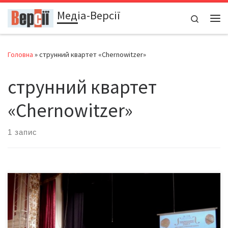
Медіа-Версії
Перейти до вмісту
Search
Ме
Головна
»
струнний квартет «Chernowitzer»
струнний квартет
«Chernowitzer»
1 запис
Продовжується фестиваль класичної музики «Буковинський
листопад 2017»… 11 листопада відбувся концерт Народного
артисту України, Лауреата державної премії ім. Т.Шевченка