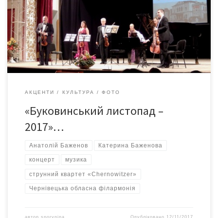
Анатолія Баженова (скрипка) та Заслуженої артистки України
Катерини Баженової (фортепіано) у залі Чернівецької
обласної філармонії ім. Д.Гнатюка. У концерті взяли участь і
музиканти струнного квартету «Chernowitzer». У програмі
звучали твори Л.Бетховена, […]
АКЦЕНТИ
КУЛЬТУРА
ФОТО
«Буковинський листопад –
2017»…
Анатолій Баженов
Катерина Баженова
концерт
музика
струнний квартет «Chernowitzer»
Чернівецька обласна філармонія
автор
sporynina
Опубліковано
12/11/2017