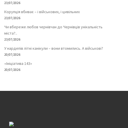
23/07/2026
Корупція вбиває – і військових, і цивільних
23/07/2026
Чи вбереже любов чернівчан до Чернівців унікальність
міста?..
23/07/2026
У нардепів літні канікули – вони втомились. А військові?
20/07/2026
«Ініціатива 143»
20/07/2026