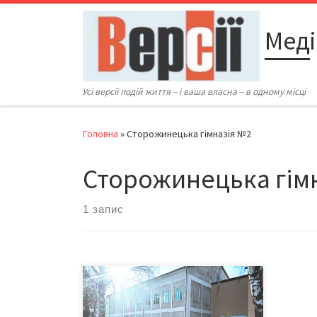
Перейти до вмісту
Меді
Усі версії подій життя – і ваша власна – в одному місці
Головна
»
Сторожинецька гімназія №2
Сторожинецька гім
1 запис
21 січня 2019 року відкрили
новозбудований корпус
Сторожинецької гімназії