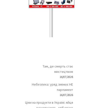
Там, де смерть стає
мистецтвом
16/07/2026
Небезпека: уряд змінює НЕ
парламент
16/07/2026
Ціни на продукти в Україні: яйця
дешевшають, хліб може