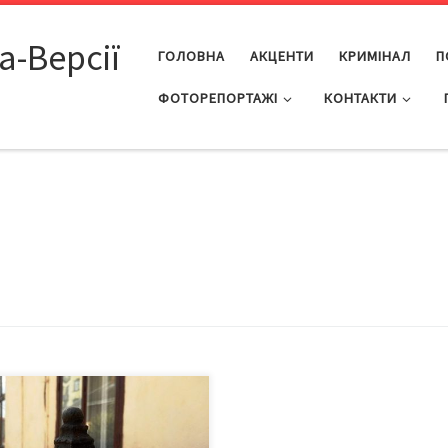
а-Версії
ГОЛОВНА
АКЦЕНТИ
КРИМІНАЛ
П
ФОТОРЕПОРТАЖІ
КОНТАКТИ
мі будинки, вулиці, квартали
их Чернівців живуть в оточенні
х вулиць, скверів, парків, площ,