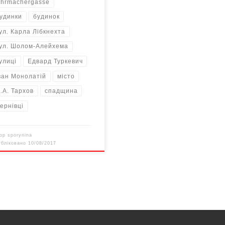
hrmachergasse
удинки
будинок
ул. Карла Лібкнехта
ул. Шолом-Алейхема
улиці
Едвард Туркевич
ван Монолатій
місто
.А. Тархов
спадщина
ернівці
тор
sporynina
убліковано
10/08/2017