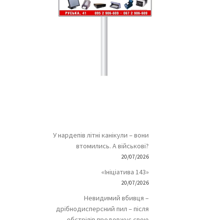
У нардепів літні канікули – вони
втомились. А військові?
20/07/2026
«Ініціатива 143»
20/07/2026
Невидимий вбивця –
дрібнодисперсний пил – після
обстрілів продовжує свою