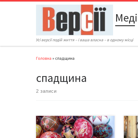
Перейти до вмісту
Меді
Усі версії подій життя – і ваша власна – в одному місці
Головна
»
спадщина
спадщина
2 записи
Буковинські майстрині зі студії
Окре
писанкарства «Життєдай», що у
стар
Чернівцях, підготували Звернення
інши