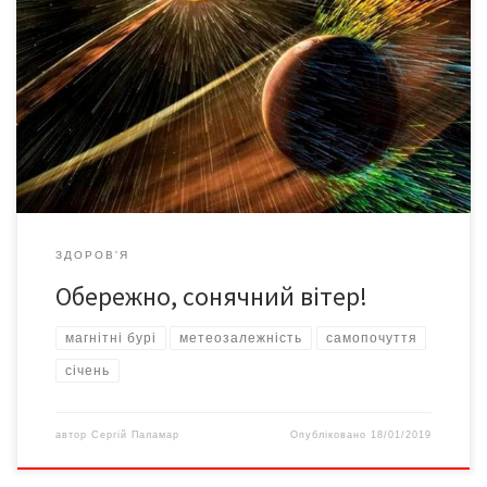
За додатковою інформацією, 24-25 січня Землю накриє хвиля
потужних магнітних збурень. Такі явища можуть вплинути на
здоров’я й самопочуття людей: у такі дні зростає ризик
інфарктів, може дошкуляти головний біль, коливання
артеріального тиску, дратівливість чи сонливість. Щоб
зменшити вплив геомагнітних явищ, медики рекомендують
більше відпочивати й частіше перебувати на свіжому […]
ЗДОРОВ'Я
Обережно, сонячний вітер!
магнітні бурі
метеозалежність
самопочуття
січень
автор
Сергій Паламар
Опубліковано
18/01/2019