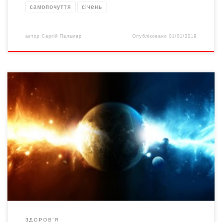
самопочуття
січень
автор
Сергій Паламар
Опубліковано
01/01/2019
На початок 2018 року прогнозується кілька спалахів сонячної
активності. На жаль, деякі з них припадають саме на Новорічні
свята: безпосередньо на Новий рік, Різдво, а також Старий
Новий рік. Варто бути напоготові, щоби магнітні збурення не
заскочили зненацька, не підірвали здоров’я і не зіпсували
свята. Магнітні коливання можливі 2-3, 7-9, 15, 23, […]
ЗДОРОВ'Я