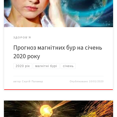
бурі на січень 2020-го не прогнозуються. Однак зауважимо, що
геомагнітна обстановка залежить від процесів на Сонці, […]
ЗДОРОВ'Я
Прогноз магнітних бур на січень
2020 року
2020 рік
магнітні бурі
січень
автор
Сергій Паламар
Опубліковано
10/01/2020