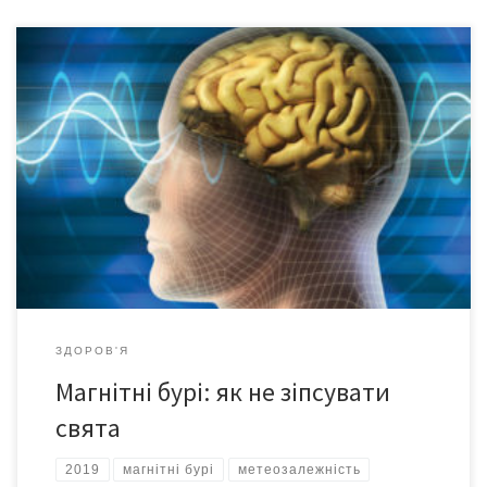
Наприкінці грудня та на початку січня експерти прогнозують
магнітні бурі, які можуть трохи зіпсувати свята. Сплеску
геомагнітного збурення можна очікувати від 3 до 7 січня з
піком 4 січня. І потім, мало не до кінця січня особливо потужні
сонячні сплески не передбачаються. Досвідчені лікарі
надають кілька порад на період геомагнітних […]
ЗДОРОВ'Я
Магнітні бурі: як не зіпсувати
свята
2019
магнітні бурі
метеозалежність