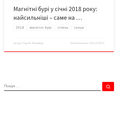
Магнітні бурі у січні 2018 року:
найсильніші – саме на …
2018
магнітні бурі
січень
сонце
автор
Сергій Паламар
Опубліковано
30/12/2017
ПОШУК
По