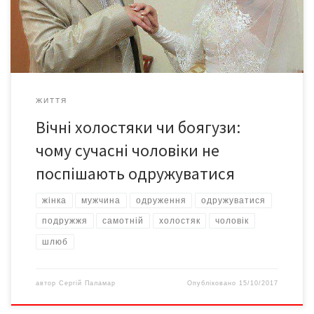
не поспiшають, а деякi хочуть бути холостяками до кiнця
життя. Згiдно з дослiдженнями, у вiковiй групi 25 – 29 рокiв […]
ЖИТТЯ
Вічні холостяки чи боягузи:
чому сучасні чоловіки не
поспішають одружуватися
жінка
мужчина
одруження
одружуватися
подружжя
самотній
холостяк
чоловік
шлюб
автор
Сергій Паламар
Опубліковано
15/10/2017