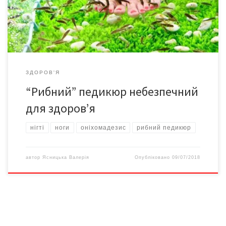
тому екзотичну процедуру. Після неї у дівчини почалися
проблеми зі здоров’ям та відшарувалися […]
ЗДОРОВ'Я
“Рибний” педикюр небезпечний
для здоров’я
нігті
ноги
оніхомадезис
рибний педикюр
автор
Ясницька Валерія
Опубліковано
09/07/2018