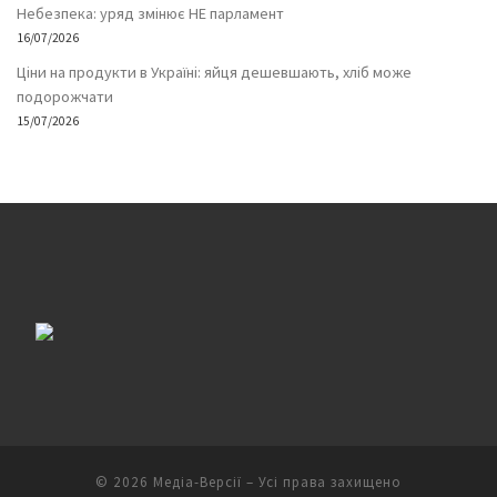
Небезпека: уряд змінює НЕ парламент
16/07/2026
Ціни на продукти в Україні: яйця дешевшають, хліб може
подорожчати
15/07/2026
© 2026
Медіа-Версії
– Усі права захищено