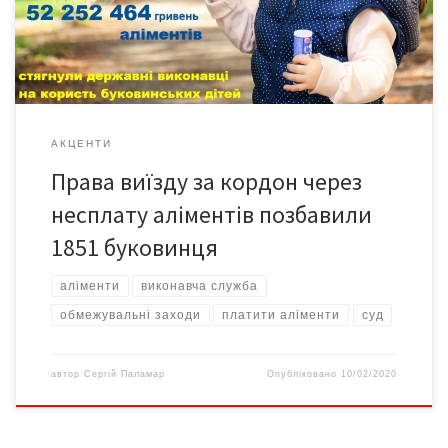
суду про стягнення аліментів. Загалом вдалося стягнути 52
мільйони 252 тисячі 464 гривні на користь 4 тисяч […]
АКЦЕНТИ
Права виїзду за кордон через
несплату аліментів позбавили
1851 буковинця
аліменти
виконавча служба
обмежувальні заходи
платити аліменти
суд
автор
Сергій Паламар
Опубліковано
10/02/2020