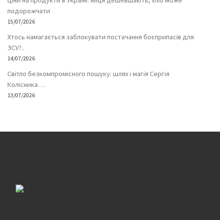
Ціни на продукти в Україні: яйця дешевшають, хліб може
подорожчати
15/07/2026
Хтось намагається заблокувати постачання боєприпасів для
ЗСУ?..
14/07/2026
Світло безкомпромісного пошуку: шлях і магія Сергія
Колісника…
13/07/2026