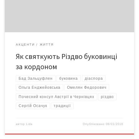
незмінним залишається Дух Різдва – сімейного свята любові і
затишку. Буковинці, які велінням долі […]
АКЦЕНТИ
ЖИТТЯ
Як святкують Різдво буковинці
за кордоном
Бад Зальцуфлен
буковина
діаспора
Ольга Енджейовська
Омелян Федорович
Почесний консул Австрії в Чернівцях
різдво
Сергій Осачук
традиції
автор
Lida
Опубліковано
06/01/2016