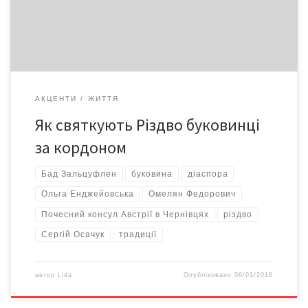
незмінним залишається Дух Різдва – сімейного свята любові і
затишку. Буковинці, які велінням долі […]
АКЦЕНТИ
ЖИТТЯ
Як святкують Різдво буковинці
за кордоном
Бад Зальцуфлен
буковина
діаспора
Ольга Енджейовська
Омелян Федорович
Почесний консул Австрії в Чернівцях
різдво
Сергій Осачук
традиції
автор
Lida
Опубліковано
06/01/2016