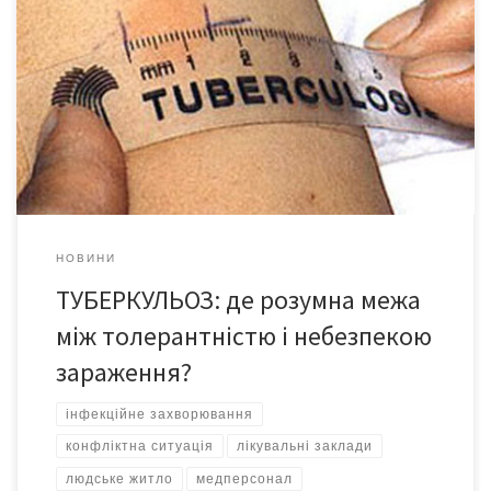
Туберкульоз, як і будь-яке інше інфекційне захворювання,
обріс стількома міфами, що нерідко люди бояться ситуацій, де
страх перед зараженням є абсолютно безпідставним, і
водночас не убезпечуються тоді, коли це вкрай необхідно. На
жаль, таких помилок припускаються не лише пересічні
громадяни, а й керівники адмінтериторій, і відповідальні за
епідемічну безпеку служби. […]
НОВИНИ
ТУБЕРКУЛЬОЗ: де розумна межа
між толерантністю і небезпекою
зараження?
інфекційне захворювання
конфліктна ситуація
лікувальні заклади
людське житло
медперсонал