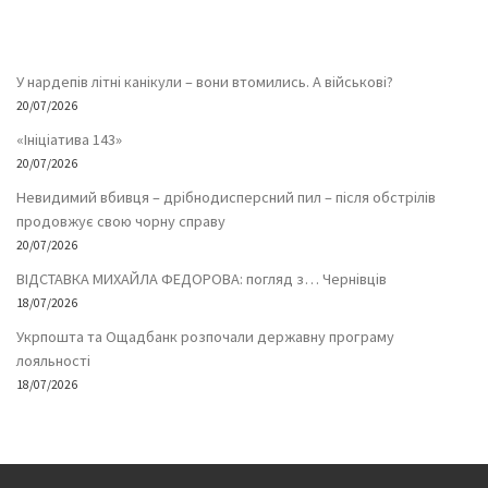
У нардепів літні канікули – вони втомились. А військові?
20/07/2026
«Ініціатива 143»
20/07/2026
Невидимий вбивця – дрібнодисперсний пил – після обстрілів
продовжує свою чорну справу
20/07/2026
ВІДСТАВКА МИХАЙЛА ФЕДОРОВА: погляд з… Чернівців
18/07/2026
Укрпошта та Ощадбанк розпочали державну програму
лояльності
18/07/2026