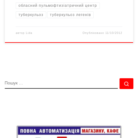
обласний пульмофтизіатричний центр
туберкульоз
туберкульоз легенів
автор
Lida
Опубліковано
11/10/2012
ПОШУК
По