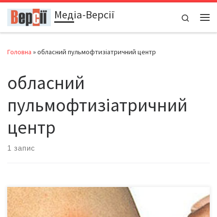
Медіа-Версії
Перейти до вмісту
Search
Ме
Головна
»
обласний пульмофтизіатричний центр
обласний
пульмофтизіатричний
центр
1 запис