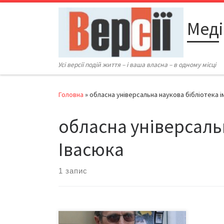
Перейти до вмісту
Меді
Усі версії подій життя – і ваша власна – в одному місці
Головна
»
обласна універсальна наукова бібліотека ім
обласна універсальн
Івасюка
1 запис