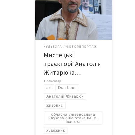
Творча зустріч з художником,
скульптором, дизайнером
Анатолієм Житарюком з нагоди
ювілею відбулася 29 травня в
обласній універсальній науковій
бібліотеці ім. М. Івасюка.
КУЛЬТУРА
ФОТОРЕПОРТАЖ
Мистецькі
траєкторії Анатолія
Житарюка…
1 Коментар
art
Don Leon
Анатолій Житарюк
живопис
обласна універсальна
наукова бібліотека ім. М.
Івасюка
художник