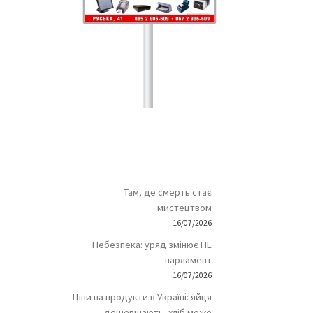
Там, де смерть стає
мистецтвом
16/07/2026
Небезпека: уряд змінює НЕ
парламент
16/07/2026
Ціни на продукти в Україні: яйця
дешевшають, хліб може