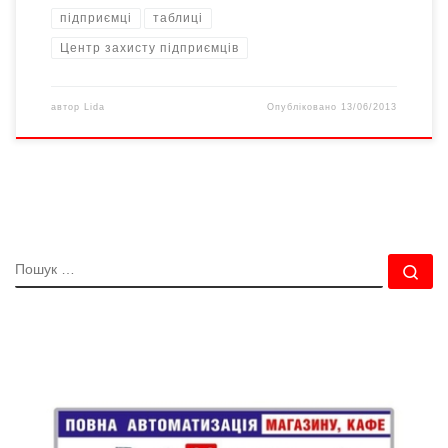
підприємці
таблиці
Центр захисту підприємців
автор
Lida
Опубліковано
13/06/2013
ПОШУК
По