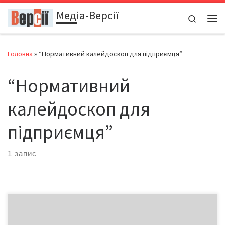
Медіа-Версії
Перейти до вмісту
Search
Ме
Головна
»
“Нормативний калейдоскоп для підприємця”
“Нормативний
калейдоскоп для
підприємця”
1 запис