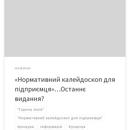
Брошуру з такою назвою презентував минулого тижня
Чернівецький Центр захисту підприємців. Уже понад 8 років він
видає новації в нормативній базі бізнесу. До цього часу такі
збірки роздавалися підприємцям безкоштовно. Але виділені
міською радою 2012 року кошти казначейство з невідомої
причини затримало і 150 примірників збірки за 2012 рік чекали
[…]
НОВИНИ
«Нормативний калейдоскоп для
підприємця»…Останнє
видання?
"Гаряча лінія"
"Нормативний калейдоскоп для підприємця"
брошура
інформація
Кухарчук