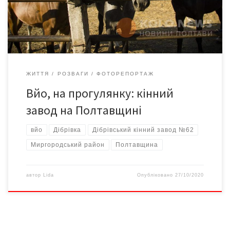
на день сюди курсують рейсові автобуси. Вартість квитка – 10-
15 гривень. На в’їзді […]
ЖИТТЯ
РОЗВАГИ
ФОТОРЕПОРТАЖ
Вйо, на прогулянку: кінний
завод на Полтавщині
вйо
Дібрівка
Дібрівський кінний завод №62
Миргородський район
Полтавщина
автор
Lida
Опубліковано
27/10/2020