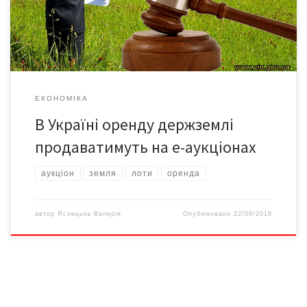
загальною площею 210 гектарів, по два в Кіровоградській,
Одеській, Сумській, Львівській […]
ЕКОНОМІКА
В Україні оренду держземлі
продаватимуть на е-аукціонах
аукціон
земля
лоти
оренда
автор
Ясницька Валерія
Опубліковано
22/09/2018