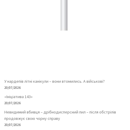
У нардепів літні канікули – вони втомились. А військові?
20/07/2026
«Ініціатива 143»
20/07/2026
Невидимий вбивця – дрібнодисперсний пил – після обстрілів
продовжує свою чорну справу
20/07/2026