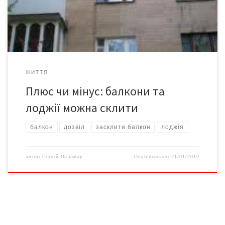
дозволяють проектувати багатоповерхівки із можливістю
засклення балконів, повідомив заступник міністра […]
ЖИТТЯ
Плюс чи мінус: балкони та
лоджії можна склити
балкон
дозвіл
засклити балкон
лоджія
автор
Сергій Паламар
Опубліковано
21/01/2019