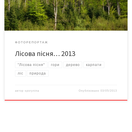
ФОТОРЕПОРТАЖ
Лісова пісня… 2013
"Лісова пісня"
гори
дерево
карпати
ліс
природа
автор
sporynina
Опубліковано
03/05/2013