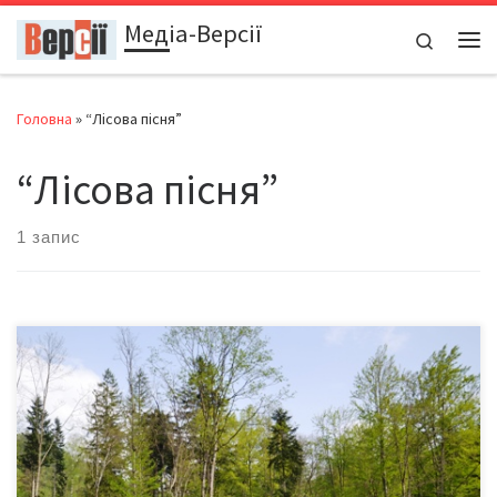
Медіа-Версії
Перейти до вмісту
Search
Ме
Головна
»
“Лісова пісня”
“Лісова пісня”
1 запис
Карпати весною. Людина - господар природи чи її варвар...