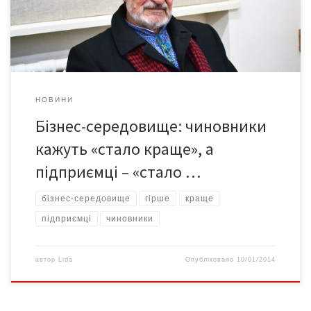
підприємців, а ті, своєю чергою, скаржаться на погіршення
умов роботи та зростання фінансових стягнень. Чому власне
так […]
НОВИНИ
Бізнес-середовище: чиновники
кажуть «стало краще», а
підприємці – «стало …
бізнес-середовище
гірше
краще
підприємці
чиновники
автор
Lida
Опубліковано
10/01/2014