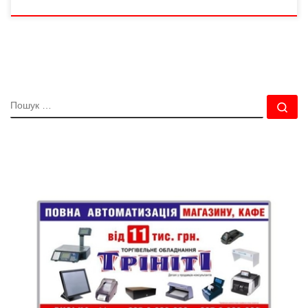
ПОШУК
По