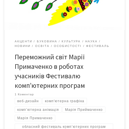
р.). Чому цю картину? Бо я вважаю, що вона зараз найбільш
актуальна! Тільки […]
АКЦЕНТИ
БУКОВИНА
КУЛЬТУРА
НАУКА
НОВИНИ
ОСВІТА
ОСОБИСТОСТІ
ФЕСТИВАЛЬ
Переможний світ Марії
Примаченко в роботах
учасників Фестивалю
комп’ютерних програм
1 Коментар
веб-дизайн
комп'ютерна графіка
комп’ютерна анімація
Марія Приймаченко
Марія Примаченко
обласний фестиваль комп’ютерних програм