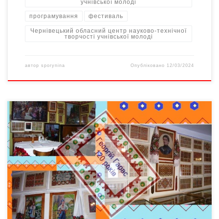
учнівської молоді
програмування
фестиваль
Чернівецький обласний центр науково-технічної
творчості учнівської молоді
автор
sporynina
Опубліковано
12/03/2024
26 лютого 2021-го у Чернівецькому обласному центрі науково-
технічної творчості учнівської молоді відбулося відкриття у
форматі «онлайн» обласного фестивалю комп’ютерних
програм. Тематика цьогорічного Фестивалю – «Відзначення
120-ї річниці від дня народження Георгія Гараса». 56 учасників
шкіл Чернівців та Чернівецької області, гуртків позашкільної
освіти увійшли у фінал обласного етапу конкурсу. Завданням
[…]