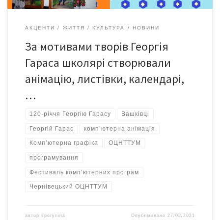
АКЦЕНТИ
ЖИТТЯ
КУЛЬТУРА
НОВИНИ
За мотивами творів Георгія
Гараса школярі створювали
анімацію, листівки, календарі,
…
120-річчя Георгію Гарасу
Вашківці
Георгій Гарас
комп’ютерна анімація
Комп’ютерна графіка
ОЦНТТУМ
програмування
Фестиваль комп’ютерних програм
Чернівецький ОЦНТТУМ
автор
sporynina
Опубліковано
27/02/2021