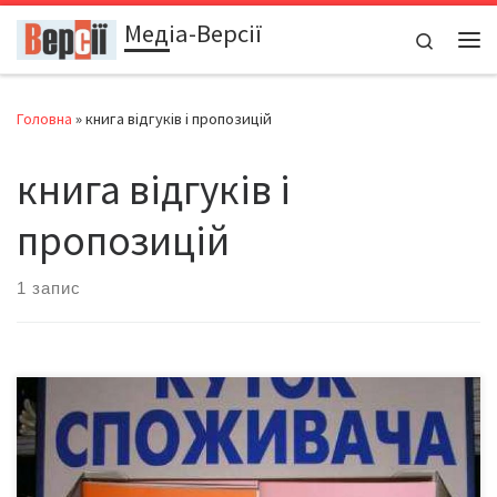
Медіа-Версії
Перейти до вмісту
Search
Ме
Головна
»
книга відгуків і пропозицій
книга відгуків і
пропозицій
1 запис
Кабінет міністрів своїм рішенням 6 березня скасував
обов’язкове ведення підприємствами Книги відгуків та