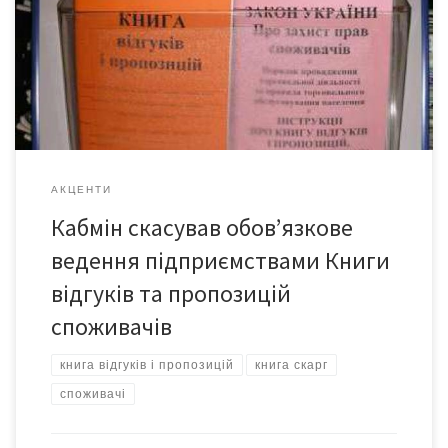
пропозицій споживачів. В уряді очікують, що це дозволить
бізнесу щороку заощаджувати до 125 мільйонів гривень. Крім
цього, Кабмін скасував низку інших застарілих регулятивних
актів. Загальна сума економії бізнесу від скасування таких актів
має скласти до 1 мільярда […]
АКЦЕНТИ
Кабмін скасував обов’язкове
ведення підприємствами Книги
відгуків та пропозицій
споживачів
книга відгуків і пропозицій
книга скарг
споживачі