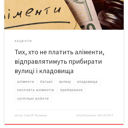
платиш аліменти понад шість місяців – запроваджується
заборона виїзду за кордон. На підставі […]
АКЦЕНТИ
Тих, хто не платить аліменти,
відправлятимуть прибирати
вулиці і кладовища
аліменти
батько
вулиці
кладовища
несплата аліментів
прибирання
суспільні роботи
автор
Сергій Паламар
Опубліковано
04/12/2017