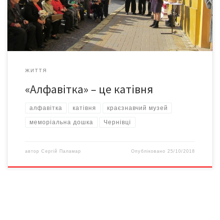
дошка нагадує грати, на яких викарбувано: «У цьому будинку у
40-50-х рр. ХХ століття розташовувалось Чернівецьке […]
ЖИТТЯ
«Алфавітка» – це катівня
алфавітка
катівня
краєзнавчий музей
меморіальна дошка
Чернівці
автор
Сергій Паламар
Опубліковано
25/10/2018