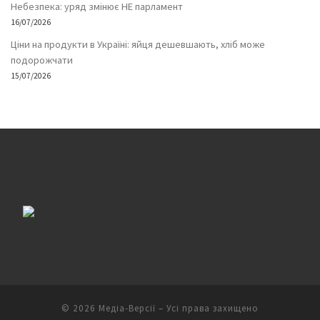
Небезпека: уряд змінює НЕ парламент
16/07/2026
Ціни на продукти в Україні: яйця дешевшають, хліб може
подорожчати
15/07/2026
© 2026
Медіа-Версії
– Усі права захищено