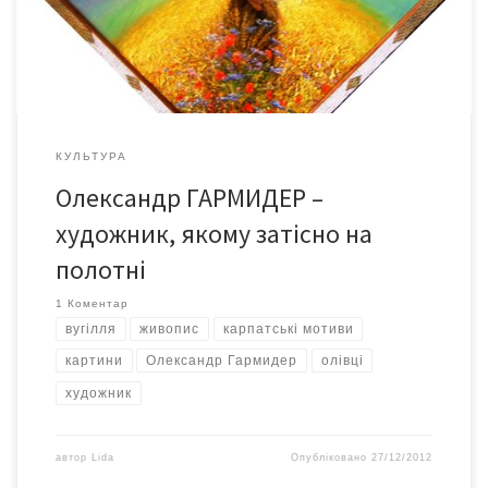
так сталося зі мною у сприйнятті постаті яскравої та […]
КУЛЬТУРА
Олександр ГАРМИДЕР –
художник, якому затісно на
полотні
1 Коментар
вугілля
живопис
карпатські мотиви
картини
Олександр Гармидер
олівці
художник
автор
Lida
Опубліковано
27/12/2012