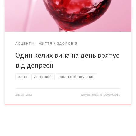
жінками й чоловіками віком від 55 до 80 років. Переважна
більшість добровольців […]
АКЦЕНТИ
ЖИТТЯ
ЗДОРОВ'Я
Один келих вина на день врятує
від депресії
вино
депресія
Іспанські науковці
автор
Lida
Опубліковано
10/09/2016