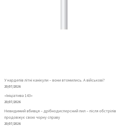
У нардепів літні канікули – вони втомились. А військові?
20/07/2026
«Ініціатива 143»
20/07/2026
Невидимий вбивця – дрібнодисперсний пил – після обстрілів
продовжує свою чорну справу
20/07/2026