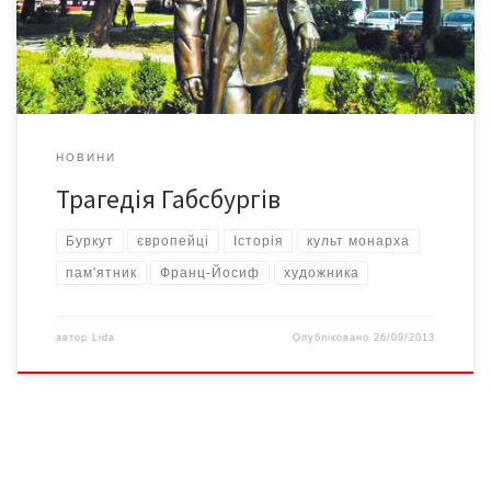
настрої. Разом із цісарем старіла й деградувала його
монархія Крім безумовного […]
НОВИНИ
Трагедія Габсбургів
Буркут
європейці
Історія
культ монарха
пам'ятник
Франц-Йосиф
художника
автор
Lida
Опубліковано
26/09/2013