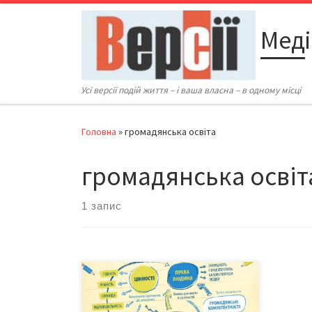
Перейти до вмісту
Меді
Усі версії подій життя – і ваша власна – в одному місці
Головна
»
громадянська освіта
громадянська освіт
1 запис
Проект «Громадянська освіта як
ключ до місцевого розвитку»
завершився 30 липня. Це частина