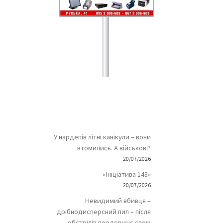
У нардепів літні канікули – вони
втомились. А військові?
20/07/2026
«Ініціатива 143»
20/07/2026
Невидимий вбивця –
дрібнодисперсний пил – після
обстрілів продовжує свою