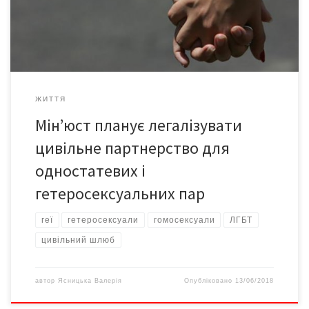
до правосуддя та правової обізнаності Мін’юсту,
повідомляє «Центр інформації про права людини». […]
ЖИТТЯ
Мін’юст планує легалізувати
цивільне партнерство для
одностатевих і
гетеросексуальних пар
геї
гетеросексуали
гомосексуали
ЛГБТ
цивільний шлюб
автор
Ясницька Валерія
Опубліковано
13/06/2018