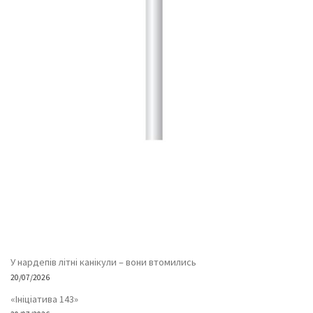
У нардепів літні канікули – вони втомились
20/07/2026
«Ініціатива 143»