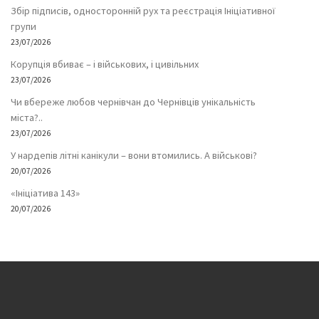
Збір підписів, односторонній рух та реєстрація Ініціативної
групи
23/07/2026
Корупція вбиває – і військових, і цивільних
23/07/2026
Чи вбереже любов чернівчан до Чернівців унікальність
міста?..
23/07/2026
У нардепів літні канікули – вони втомились. А військові?
20/07/2026
«Ініціатива 143»
20/07/2026