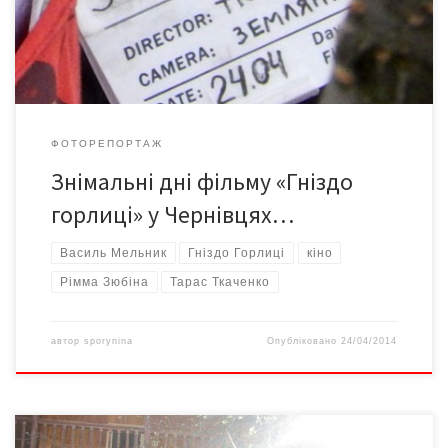
ФОТОРЕПОРТАЖ
Знімальні дні фільму «Гніздо
горлиці» у Чернівцях…
Василь Мельник
Гніздо Горлиці
кіно
Рімма Зюбіна
Тарас Ткаченко
автор
sporynina
Опубліковано
24/04/2014