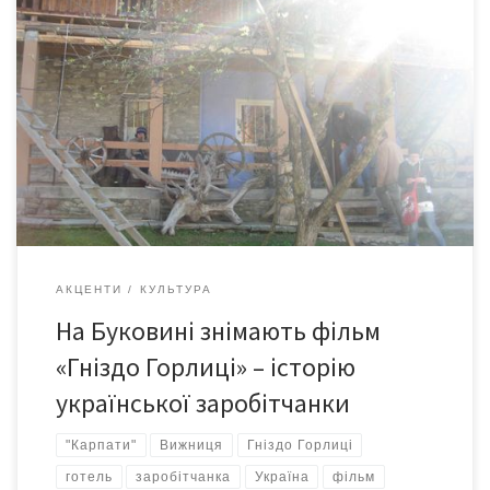
Про це – в ексклюзивному інтерв’ю газеті «Версії» режисера
Тараса ТКАЧЕНКА, із яким наш кореспондент поспілкувалася на
Великодні свята під час зйомок у мальовничій Вижниці. –
«Гніздо Горлиці» знімається за сценарієм чернівецького автора
Василя Мельника. А цей сценарій свого часу отримав перемогу
на конкурсі «Коронація слова». Головна героїня – […]
АКЦЕНТИ
КУЛЬТУРА
На Буковині знімають фільм
«Гніздо Горлиці» – історію
української заробітчанки
"Карпати"
Вижниця
Гніздо Горлиці
готель
заробітчанка
Україна
фільм