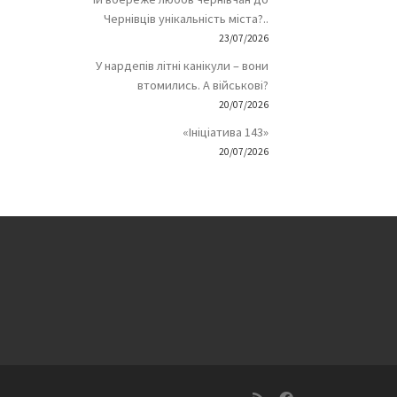
Чернівців унікальність міста?..
23/07/2026
У нардепів літні канікули – вони
втомились. А військові?
20/07/2026
«Ініціатива 143»
20/07/2026