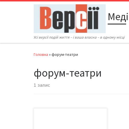
Перейти до вмісту
Меді
Усі версії подій життя – і ваша власна – в одному місці
Головна
»
форум-театри
форум-театри
1 запис
Проект із такою назвою
презентувала його керівник Євгенія
ОЛІЙНИК, член Чернівецької міської