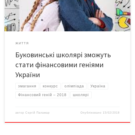
Призовий фонд розподілений за три місця у трьох вікових
категоріях, тобто заплановано 9 […]
ЖИТТЯ
Буковинські школярі зможуть
стати фінансовими геніями
України
змагання
конкурс
олімпіада
Україна
Фінансовий геній – 2018
школярі
автор
Сергій Паламар
Опубліковано
15/02/2018