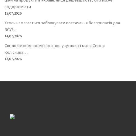
Ціни на продукти в Україні: яйця дешевшають, хліб може
подорожчати
15/07/2026
Хтось намагається заблокувати постачання боєприпасів для
ЗСУ?..
14/07/2026
Світло безкомпромісного пошуку: шлях і магія Сергія
Колісника…
13/07/2026