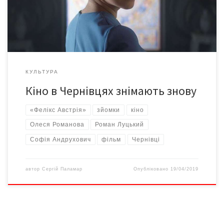
облмуздраму – перлини театральної архітектури не лише
України, […]
КУЛЬТУРА
Кіно в Чернівцях знімають знову
«Фелікс Австрія»
зйомки
кіно
Олеся Романова
Роман Луцький
Софія Андрухович
фільм
Чернівці
автор
Сергій Паламар
Опубліковано
19/04/2019