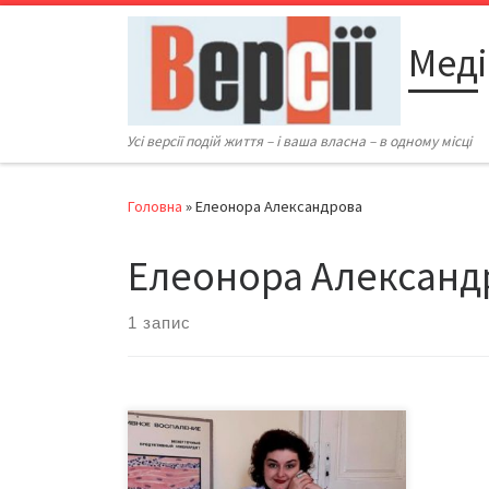
Перейти до вмісту
Меді
Усі версії подій життя – і ваша власна – в одному місці
Головна
»
Елеонора Александрова
Елеонора Александ
1 запис
Молода вродлива лікарка, яка в
соцмережах часто постить власні
кулінарні вишуканості. Яка любить