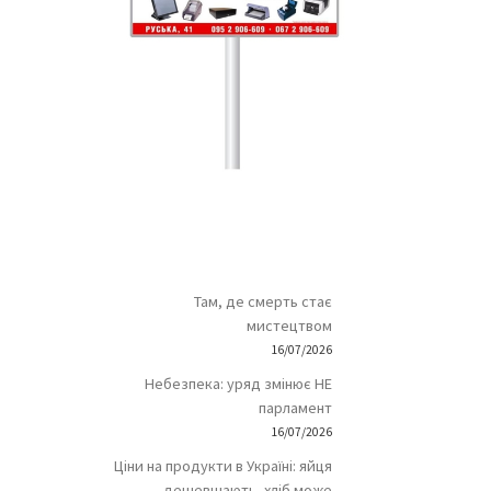
Там, де смерть стає
мистецтвом
16/07/2026
Небезпека: уряд змінює НЕ
парламент
16/07/2026
Ціни на продукти в Україні: яйця
дешевшають, хліб може