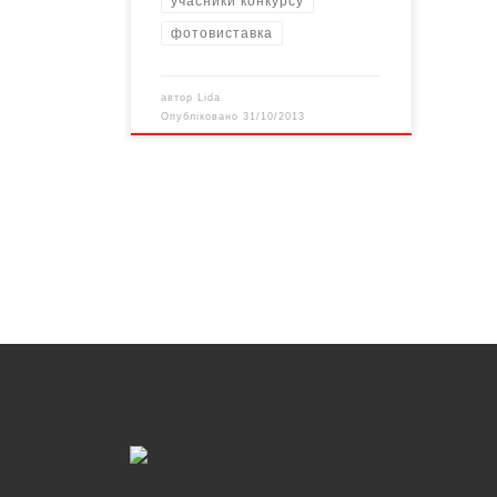
учасники конкурсу
фотовиставка
автор
Lida
Опубліковано
31/10/2013