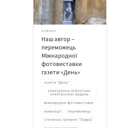
фотоконкурс надійшло 2687 світлин
від 290 учасників. До експозиції
увійшли 350 найкращих робіт. У
номінаціях «Події», «Особистість»,
«Український світ», «Життя як воно
НОВИНИ
є» відзнаки здобули понад 60
Наш автор –
учасників конкурсу. Серед
переможців конкурсу – автор
переможець
газети Тетяна СПОРИНІНА. Їй
Міжнародної
вручили […]
фотовиставки
газети «День»
газета "День"
електронна бібліотека
електронних видань
міжнародна фотовиставка
номінації
переможець
столична галерея "Лавра"