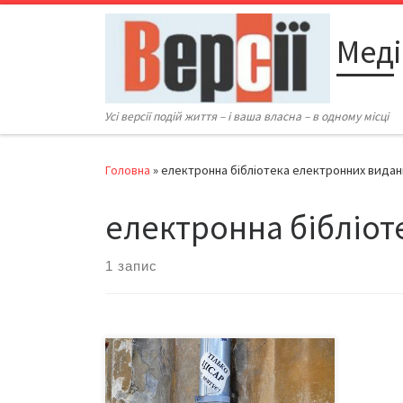
Перейти до вмісту
Меді
Усі версії подій життя – і ваша власна – в одному місці
Головна
»
електронна бібліотека електронних видан
електронна бібліот
1 запис
У столичній галереї «Лавра» триває
XV Міжнародна фотовиставка
«День»-2013». Загалом на