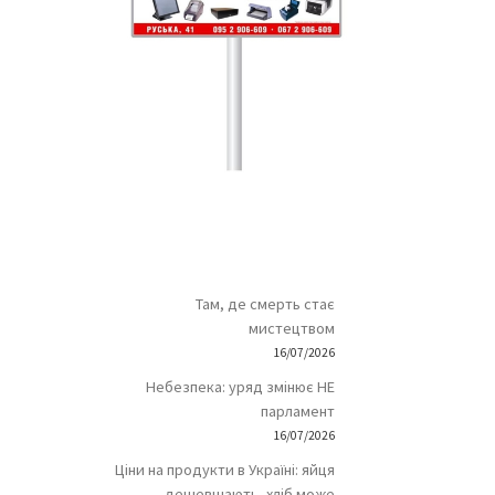
Там, де смерть стає
мистецтвом
16/07/2026
Небезпека: уряд змінює НЕ
парламент
16/07/2026
Ціни на продукти в Україні: яйця
дешевшають, хліб може