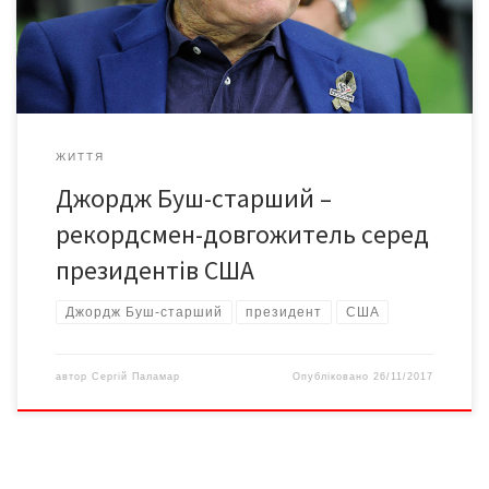
встановлене 38-м президентом США Джеральдом Фордом,
який помер в грудні 2006 року, коли йому було 93 роки і […]
ЖИТТЯ
Джордж Буш-старший –
рекордсмен-довгожитель серед
президентів США
Джордж Буш-старший
президент
США
автор
Сергій Паламар
Опубліковано
26/11/2017