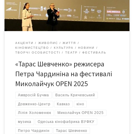
Холоменюк, який тонко передавав драму життя поета,
художника, […]
АКЦЕНТИ
ЖИВОПИС
ЖИТТЯ
КІНОМИСТЕЦТВО
КУЛЬТУРА
НОВИНИ
ТВОРЧІ ОСОБИСТОСТІ
ТЕАТР
ФЕСТИВАЛЬ
«Тарас Шевченко» режисера
Петра Чардиніна на фестивалі
Миколайчук OPEN 2025
Амвросій Бучма
Василь Кричевський
Довженко-Центр
Кавказ
кіно
Лілія Холоменюк
Миколайчук OPEN 2025
музика
Одеська кінофабрика ВУФКУ
Петро Чардинін
Тарас Шевченко