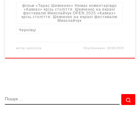
фільм «Тарас Шевченко» Немає коментарівдо
«Кавказ» крізь століття: Шевченко на екрані
фестивалю Миколайчук OPEN 2025 «Кавказ»
крізь століття: Шевченко на екрані фестивалю
Миколайчук
Чернівці
автор
sporynina
Опубліковано
19/06/2025
ПОШУК
По