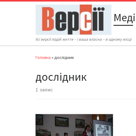
Перейти до вмісту
Меді
Усі версії подій життя – і ваша власна – в одному місці
Головна
»
дослідник
дослідник
1 запис
Вчора в Україні відзначали День
Соборності країни До цієї значної
дати – а вчора виповнилося 95