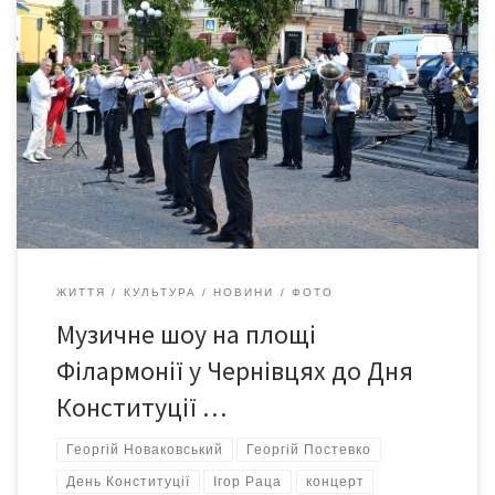
28 червня 2021-го на площі Філармонії відбулося святкове
музичне шоу, яке презентували музиканти естрадно-духового
оркестру «Буковина» та вокалісти – Олеся Франків, Георгій
Постевко, Ігор Раца та Олександр Атодирес. Художній керівник
та диригент естрадно – духового оркестру «Буковина» –
Георгій Новаковський, заслужений працівник культури України.
У концерті брали участь і вихованці танцювального колективу
[…]
ЖИТТЯ
КУЛЬТУРА
НОВИНИ
ФОТО
Музичне шоу на площі
Філармонії у Чернівцях до Дня
Конституції …
Георгій Новаковський
Георгій Постевко
День Конституції
Ігор Раца
концерт