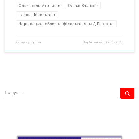
Олександр Атодирес
Олеся Франків
площа Філармонії
Чернівецька обласна філармонія ім.Д.Гнатюка
автор
sporynina
Опубліковано
29/06/2021
ПОШУК
По