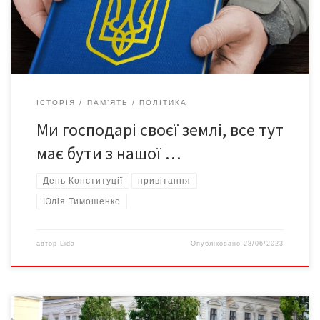
набувають нових, сакральних сенсів. Це вже не просто
атрибути держави, чи писані […]
ІСТОРІЯ
ПАМ’ЯТЬ
ПОЛІТИКА
Ми господарі своєї землі, все тут
має бути з нашої …
День Конституції
привітання
Юлія Тимошенко
автор
Lida
Опубліковано
28/06/2023