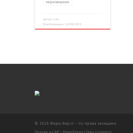
чернівчанин
автор
Lida
Опубліковано
13/09/2012
© 2026
Медіа-Версії
– Усі права захищено
Працює на
WP
– Розроблено з
Тема Customizr