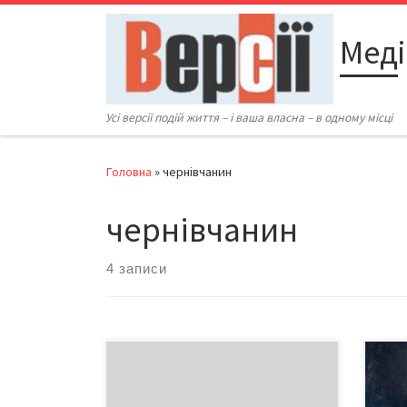
Перейти до вмісту
Меді
Усі версії подій життя – і ваша власна – в одному місці
Головна
»
чернівчанин
чернівчанин
4 записи
У Польщі від отриманих на Майдані
…І ч
ран помер Василь Аксенин. Про це
Пере
на своїй сторінці у Facebook
стор