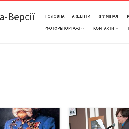
а-Версії
ГОЛОВНА
АКЦЕНТИ
КРИМІНАЛ
П
ФОТОРЕПОРТАЖІ
КОНТАКТИ
ому «монархія», а не «імперія»
Щоби ті фінансували б книгу
кинувши місток до Чернівців
журналіста про чернівчан, які
ічної давності та захопившись
змушені були покинути своє мі