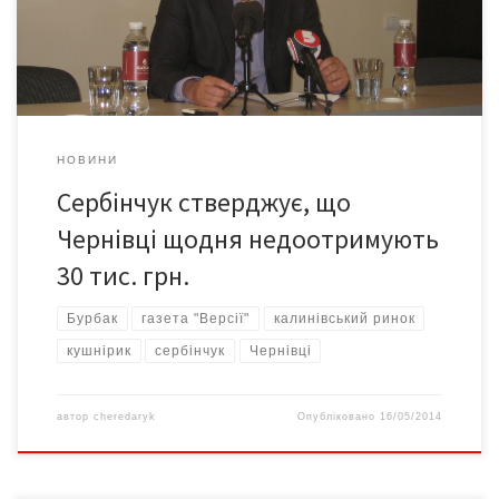
«Калинівським ринком». – За рекомендаціями комісії секретар
Чернівецької міської ради п. Кушнірик розірвав […]
НОВИНИ
Сербінчук стверджує, що
Чернівці щодня недоотримують
30 тис. грн.
Бурбак
газета "Версії"
калинівський ринок
кушнірик
сербінчук
Чернівці
автор
cheredaryk
Опубліковано
16/05/2014