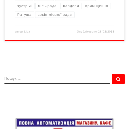
зустрічі
міськрада
нардепи
приміщення
Ратуша
сесія міської ради
автор
Lida
Опубліковано
28/02/2013
ПОШУК
По