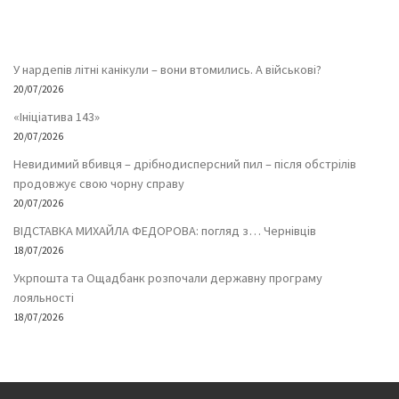
У нардепів літні канікули – вони втомились. А військові?
20/07/2026
«Ініціатива 143»
20/07/2026
Невидимий вбивця – дрібнодисперсний пил – після обстрілів
продовжує свою чорну справу
20/07/2026
ВІДСТАВКА МИХАЙЛА ФЕДОРОВА: погляд з… Чернівців
18/07/2026
Укрпошта та Ощадбанк розпочали державну програму
лояльності
18/07/2026