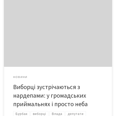
Буковинці з інтернет-повідомлень міської ради дізналися, що
народні депутати від нашого краю прийматимуть своїх
виборців у зручних приміщеннях. Йдеться про нардепів від
Об’єднаної опозиції «ВО Батьківщина» Максима Бурбака та
Миколу Федорука. Самі депутати, у яких наш кореспондент
поцікавився враженнями від свіжозапропонованих
приймалень, також дізналися про них з інтернету. Особисто їх
[…]
НОВИНИ
Виборці зустрічаються з
нардепами: у громадських
приймальнях і просто неба
Бурбак
виборці
Влада
депутати