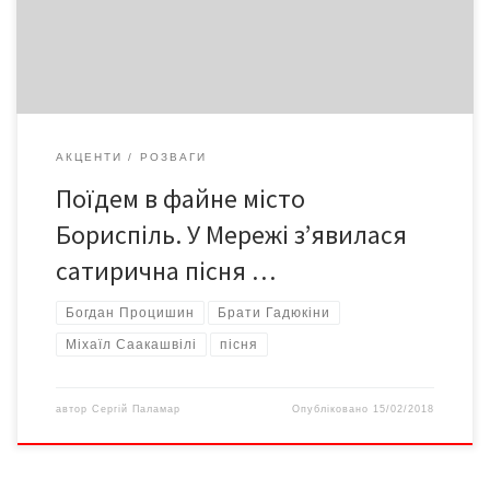
групи Брати Гадюкіни. “Сідай до літака, далась тобі та Україна,
летиш на дурняка на День Святого Валентина”, […]
АКЦЕНТИ
РОЗВАГИ
Поїдем в файне місто
Бориспіль. У Мережі з’явилася
сатирична пісня …
Богдан Процишин
Брати Гадюкіни
Міхаїл Саакашвілі
пісня
автор
Сергій Паламар
Опубліковано
15/02/2018