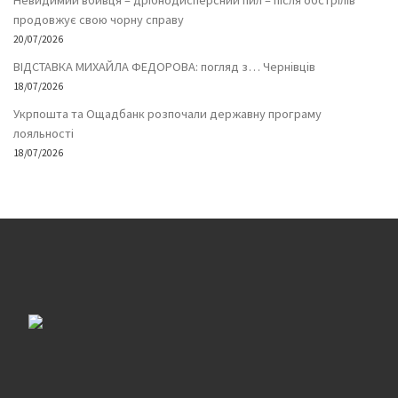
Невидимий вбивця – дрібнодисперсний пил – після обстрілів
продовжує свою чорну справу
20/07/2026
ВІДСТАВКА МИХАЙЛА ФЕДОРОВА: погляд з… Чернівців
18/07/2026
Укрпошта та Ощадбанк розпочали державну програму
лояльності
18/07/2026