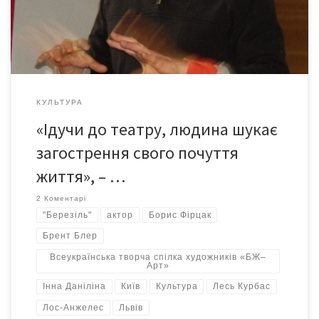
Фірцаком. Дякуємо Театру за переконливість, за міф,
реальність, творення образу, енергетику, актуальність,
неповторність, свободу інтерпретацій. Браво! Бажаємо всім,
хто працює у Театрі, успіхів, руху, змін, розвитку, миру…
КУЛЬТУРА
«Ідучи до театру, людина шукає
загострення свого почуття
життя», – …
2 Коментарі
"Березіль"
актор
Борис Фірцак
Брент Блер
Всеукраїнська творча спілка художників «БЖ–
Арт»
Інна Даніліна
Київ
Культура
Лесь Курбас
Лос-Анжелес
Львів