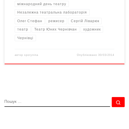
міжнародний день театру
Незалежна театральна лабораторія
Олег Стефан
режисер
Сергій Ліварюк
театр
Театр Юних Чернівчан
художник
Чернівці
автор
sporynina
Опубліковано
30/03/2014
ПОШУК
По