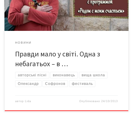
щоби в цьому переконатися. Серед продовжувачів цієї славної
когорти – Олександр Софронов. Минулої […]
НОВИНИ
Правди мало у світі. Одна з
небагатьох – в …
авторські пісні
виконавець
вища школа
Олександр
Софронов
фестиваль
автор
Lida
Опубліковано
24/10/2013