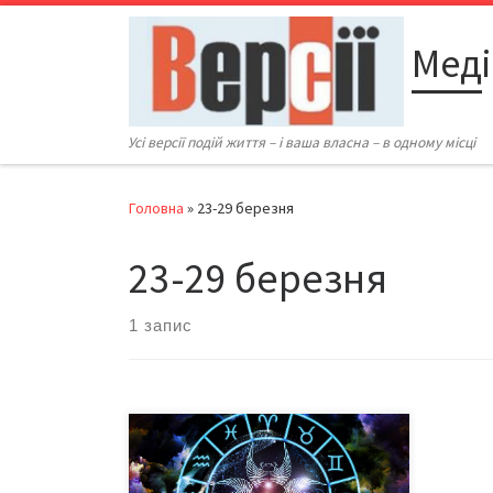
Перейти до вмісту
Меді
Усі версії подій життя – і ваша власна – в одному місці
Головна
»
23-29 березня
23-29 березня
1 запис
ОВЕН П’ятниця й субота занурять
вас у сімейні радощі. Будьте
особливо уважні в розмовах у