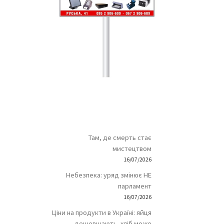
Там, де смерть стає
мистецтвом
16/07/2026
Небезпека: уряд змінює НЕ
парламент
16/07/2026
Ціни на продукти в Україні: яйця
дешевшають, хліб може