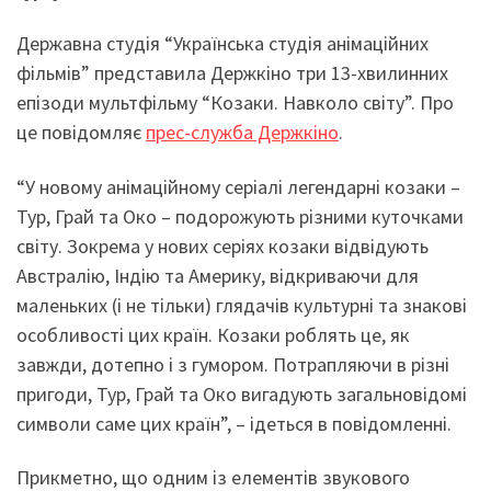
Державна студія “Українська студія анімаційних
фільмів” представила Держкіно три 13-хвилинних
епізоди мультфільму “Козаки. Навколо світу”. Про
це повідомляє
прес-служба Держкіно
.
“У новому анімаційному серіалі легендарні козаки –
Тур, Грай та Око – подорожують різними куточками
світу. Зокрема у нових серіях козаки відвідують
Австралію, Індію та Америку, відкриваючи для
маленьких (і не тільки) глядачів культурні та знакові
особливості цих країн. Козаки роблять це, як
завжди, дотепно і з гумором. Потрапляючи в різні
пригоди, Тур, Грай та Око вигадують загальновідомі
символи саме цих країн”, – ідеться в повідомленні.
Прикметно, що одним із елементів звукового