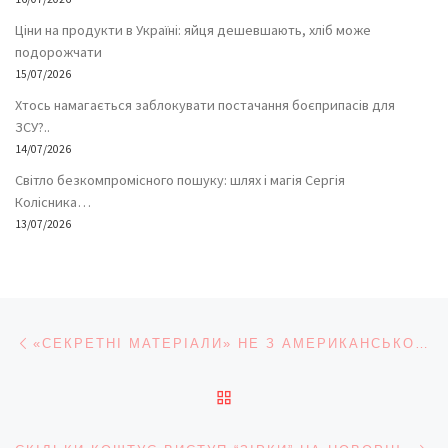
Ціни на продукти в Україні: яйця дешевшають, хліб може
подорожчати
15/07/2026
Хтось намагається заблокувати постачання боєприпасів для
ЗСУ?..
14/07/2026
Світло безкомпромісного пошуку: шлях і магія Сергія
Колісника…
13/07/2026
Навігація записів
Попередній запис
«СЕКРЕТНІ МАТЕРІАЛИ» НЕ З АМЕРИКАНСЬКОГО ЖИТТЯ ТА З ВІДБИТКОМ НА БУКОВИНСЬКИХ ОНКОХВОРИХ ДІТЕЙ
ПОВЕРНУТИСЯ ДО СПИС
На