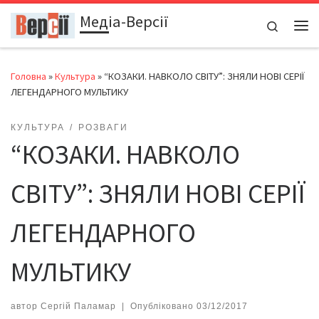
Медіа-Версії
Перейти до вмісту
Search
Ме
Головна
»
Культура
»
“КОЗАКИ. НАВКОЛО СВІТУ”: ЗНЯЛИ НОВІ СЕРІЇ
ЛЕГЕНДАРНОГО МУЛЬТИКУ
КУЛЬТУРА
РОЗВАГИ
“КОЗАКИ. НАВКОЛО
СВІТУ”: ЗНЯЛИ НОВІ СЕРІЇ
ЛЕГЕНДАРНОГО
МУЛЬТИКУ
автор
Сергій Паламар
|
Опубліковано
03/12/2017