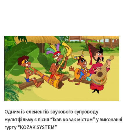
Одним із елементів звукового супроводу
мультфільму є пісня “Їхав козак містом” у виконанні
гурту “КOZAK SYSTEM”