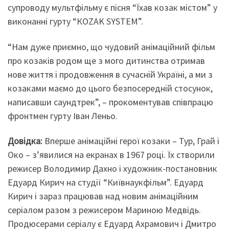
супроводу мультфільму є пісня “Їхав козак містом” у
виконанні гурту “КOZAK SYSTEM”.
“Нам дуже приємно, що чудовий анімаційний фільм
про козаків родом ще з мого дитинства отримав
нове життя і продовження в сучасній Україні, а ми з
козаками маємо до цього безпосередній стосунок,
написавши саундтрек”, – прокоментував співпрацю
фронтмен гурту Іван Леньо.
Довідка:
Вперше анімаційні герої козаки – Тур, Грай і
Око – з’явилися на екранах в 1967 році. Їх створили
режисер Володимир Дахно і художник-постановник
Едуард Кирич на студії “Київнаукфільм”. Едуард
Кирич і зараз працював над новим анімаційним
серіалом разом з режисером Мариною Медвідь.
Продюсерами серіалу є Едуард Ахрамович і Дмитро