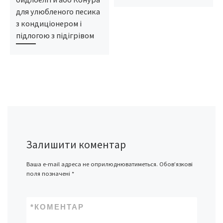
для улюбленого песика
з кондиціонером і
підлогою з підігрівом
Залишити коментар
Ваша e-mail адреса не оприлюднюватиметься.
Обов’язкові
поля позначені
*
*
КОМЕНТАР