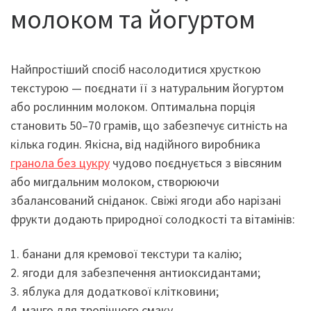
молоком та йогуртом
Найпростіший спосіб насолодитися хрусткою
текстурою — поєднати її з натуральним йогуртом
або рослинним молоком. Оптимальна порція
становить 50–70 грамів, що забезпечує ситність на
кілька годин. Якісна, від надійного виробника
гранола без цукру
чудово поєднується з вівсяним
або мигдальним молоком, створюючи
збалансований сніданок. Свіжі ягоди або нарізані
фрукти додають природної солодкості та вітамінів:
1. банани для кремової текстури та калію;
2. ягоди для забезпечення антиоксидантами;
3. яблука для додаткової клітковини;
4. манго для тропічного смаку.