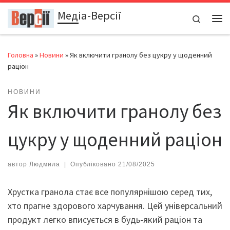
Медіа-Версії
Перейти до вмісту
Search
Ме
Головна
»
Новини
»
Як включити гранолу без цукру у щоденний
раціон
НОВИНИ
Як включити гранолу без
цукру у щоденний раціон
автор
Людмила
|
Опубліковано
21/08/2025
Хрустка гранола стає все популярнішою серед тих,
хто прагне здорового харчування. Цей універсальний
продукт легко вписується в будь-який раціон та