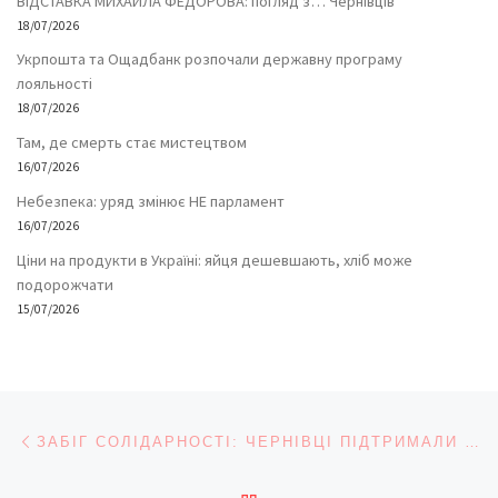
ВІДСТАВКА МИХАЙЛА ФЕДОРОВА: погляд з… Чернівців
18/07/2026
Укрпошта та Ощадбанк розпочали державну програму
лояльності
18/07/2026
Там, де смерть стає мистецтвом
16/07/2026
Небезпека: уряд змінює НЕ парламент
16/07/2026
Ціни на продукти в Україні: яйця дешевшають, хліб може
подорожчати
15/07/2026
Навігація записів
Попередній запис
ЗАБІГ СОЛІДАРНОСТІ: ЧЕРНІВЦІ ПІДТРИМАЛИ СУМДУ