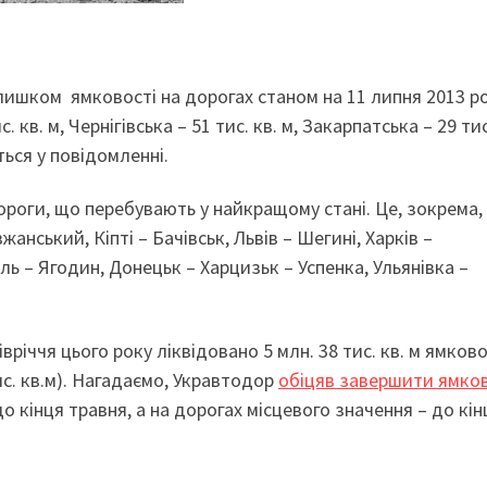
алишком ямковості на дорогах станом на 11 липня 2013 ро
с. кв. м, Чернігівська – 51 тис. кв. м, Закарпатська – 29 тис
иться у повідомленні.
роги, що перебувають у найкращому стані. Це, зокрема,
вжанський, Кіпті – Бачівськ, Львів – Шегині, Харків –
ль – Ягодин, Донецьк – Харцизьк – Успенка, Ульянівка –
вріччя цього року ліквідовано 5 млн. 38 тис. кв. м ямково
с. кв.м). Нагадаємо, Укравтодор
обіцяв завершити ямко
 кінця травня, а на дорогах місцевого значення – до кін