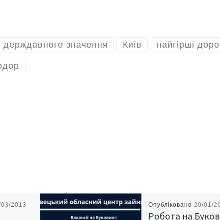
 держдавного значення
Київ
найгірші доро
одор
/03/2013
Опубліковано
20/01/2
а
Робота на Буков