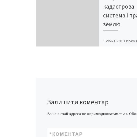
кадастрова
система і пр
землю
1 січня 2013 року
чинності Закон У
Державний земе
кадастр» і відкр
доступ до публіч
кадастрової карт
уся […]
Залишити коментар
Ваша e-mail адреса не оприлюднюватиметься.
Обов
*
КОМЕНТАР