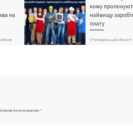
кому пропоную
ава на
найвищу заробі
плату
 набрав
У Чернівецькій області
країни «Про
зареєстровано майже 
льний
актуальних вакансій,
ито вільний
більшість з яких у
ної
Чернівцях. Серед них 
и. Тепер
пропозиція роботи на 
тис грн., […]
’язкові поля позначені
*