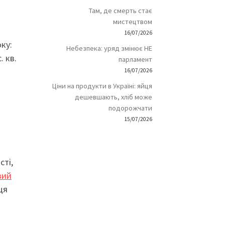
Там, де смерть стає
мистецтвом
16/07/2026
ку:
Небезпека: уряд змінює НЕ
. кв.
парламент
16/07/2026
Ціни на продукти в Україні: яйця
дешевшають, хліб може
подорожчати
15/07/2026
сті,
вий
ця