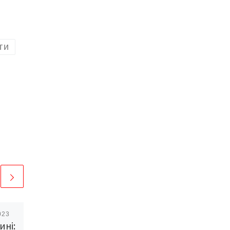
ги
023
Опубліковано
12/09/2020
ині:
ТРИВАЛА АГОНІЯ