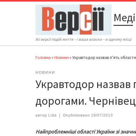
Перейти до вмісту
Меді
Усі версії подій життя – і ваша власна – в одному місці
Головна
»
Новини
»
Укравтодор назвав п’ять областе
НОВИНИ
Укравтодор назвав 
дорогами. Чернівец
автор
Lida
|
Опубліковано
19/07/2013
Найпроблемніші області України зі значн