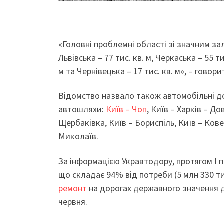
«Головні проблемні області зі значним з
Львівська – 77 тис. кв. м, Черкаська – 55 ти
м та Чернівецька – 17 тис. кв. м», – говор
Відомство назвало також автомобільні до
автошляхи:
Київ – Чоп
, Київ – Харків – До
Щербаківка, Київ – Бориспіль, Київ – Кове
Миколаїв.
За інформацією Укравтодору, протягом І пі
що складає 94% від потреби (5 млн 330 ти
ремонт
на дорогах державного значення до
червня.