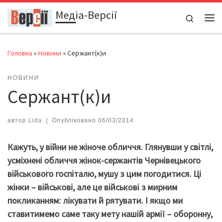
Медіа-Версії
Перейти до вмісту
Search
Ме
Головна
»
Новини
»
Сержант(к)и
НОВИНИ
Сержант(к)и
автор
Lida
|
Опубліковано
06/03/2014
Кажуть, у війни не жіноче обличчя. Глянувши у світлі,
усміхнені обличчя жінок-сержантів Чернівецького
військового госпіталю, мушу з цим погодитися. Ці
жінки – військові, але це військові з мирним
покликанням: лікувати й рятувати. І якщо ми
ставитимемо саме таку мету нашій армії – оборонну,