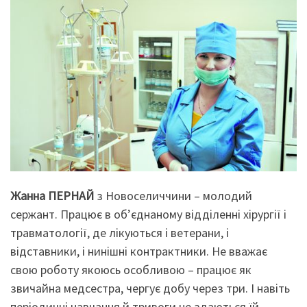
Жанна ПЕРНАЙ
з Новоселиччини – молодий
сержант. Працює в об’єднаному відділенні хірургії і
травматології, де лікуються і ветерани, і
відставники, і нинішні контрактники. Не вважає
свою роботу якоюсь особливою – працює як
звичайна медсестра, чергує добу через три. І навіть
періодичні навчання й тривоги не здаються їй