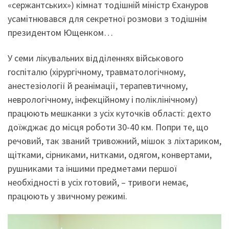
«сержантських») кімнат тодішній міністр Єхануров
усамітнювався для секретної розмови з тодішнім
президентом Ющенком…
У семи лікувальних відділеннях військового
госпіталю (хірургічному, травматологічному,
анестезіології й реанімації, терапевтичному,
неврологічному, інфекційному і поліклінічному)
працюють мешканки з усіх куточків області: дехто
доїжджає до місця роботи 30-40 км. Попри те, що
речовий, так званий тривожний, мішок з ліхтариком,
щітками, сірниками, нитками, одягом, конвертами,
рушниками та іншими предметами першої
необхідності в усіх готовий, – тривоги немає,
працюють у звичному режимі.