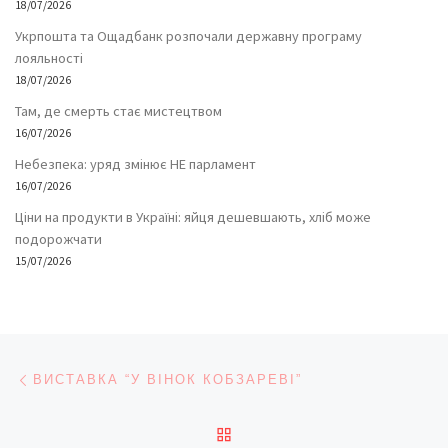
18/07/2026
Укрпошта та Ощадбанк розпочали державну програму
лояльності
18/07/2026
Там, де смерть стає мистецтвом
16/07/2026
Небезпека: уряд змінює НЕ парламент
16/07/2026
Ціни на продукти в Україні: яйця дешевшають, хліб може
подорожчати
15/07/2026
Навігація записів
Попередній запис
ВИСТАВКА “У ВІНОК КОБЗАРЕВІ”
ПОВЕРНУТИСЯ ДО СПИС