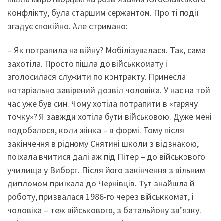
конфлікту, була старшим сержантом. Про ті події
згадує спокійно. Але стримано:
– Як потрапила на війну? Мобілізувалася. Так, сама
захотіла. Просто пішла до військкомату і
зголосилася служити по контракту. Принесла
нотаріально завірений дозвіл чоловіка. У нас на той
час уже був син. Чому хотіла потрапити в «гарячу
точку»? Я завжди хотіла бути військовою. Дуже мені
подобалося, коли жінка – в формі. Тому після
закінчення в рідному Снятині школи з відзнакою,
поїхала вчитися далі аж під Пітер – до військового
училища у Виборг. Після його закінчення з вільним
дипломом приїхала до Чернівців. Тут знайшла й
роботу, призвалася 1986-го через військкомат, і
чоловіка – теж військового, з батальйону зв’язку.