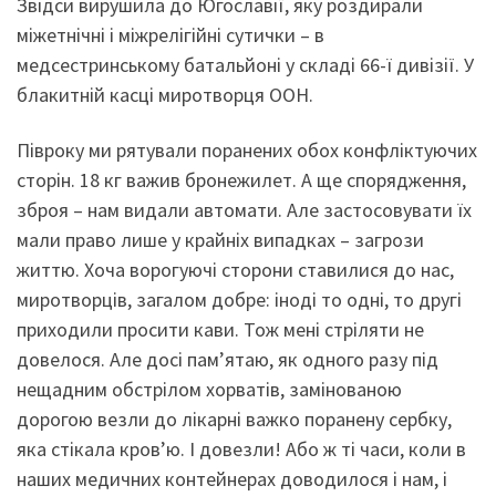
Звідси вирушила до Югославії, яку роздирали
міжетнічні і міжрелігійні сутички – в
медсестринському батальйоні у складі 66-ї дивізії. У
блакитній касці миротворця ООН.
Півроку ми рятували поранених обох конфліктуючих
сторін. 18 кг важив бронежилет. А ще спорядження,
зброя – нам видали автомати. Але застосовувати їх
мали право лише у крайніх випадках – загрози
життю. Хоча ворогуючі сторони ставилися до нас,
миротворців, загалом добре: іноді то одні, то другі
приходили просити кави. Тож мені стріляти не
довелося. Але досі пам’ятаю, як одного разу під
нещадним обстрілом хорватів, замінованою
дорогою везли до лікарні важко поранену сербку,
яка стікала кров’ю. І довезли! Або ж ті часи, коли в
наших медичних контейнерах доводилося і нам, і