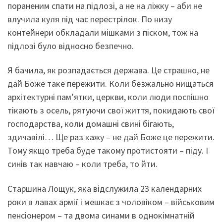
пораненим спати на підлозі, а не на ліжку – аби не
влучила куля під час перестрілок. По низу
контейнери обкладали мішками з піском, тож на
підлозі було відносно безпечно.
Я бачила, як розпадається держава. Це страшно, не
дай Боже таке пережити. Коли безжально нищаться
архітектурні пам’ятки, церкви, коли люди поспішно
тікають з осель, рятуючи свої життя, покидають свої
господарства, коли домашні свині бігають,
здичавілі… Ще раз кажу – не дай Боже це пережити.
Тому якщо треба буде такому протистояти – піду. І
синів так навчаю – коли треба, то йти.
Старшина Лощук, яка відслужила 23 календарних
роки в лавах армії і мешкає з чоловіком – військовим
пенсіонером – та двома синами в однокімнатній