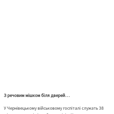
З речовим мішком біля дверей…
У Чернівецькому військовому госпіталі служать 38