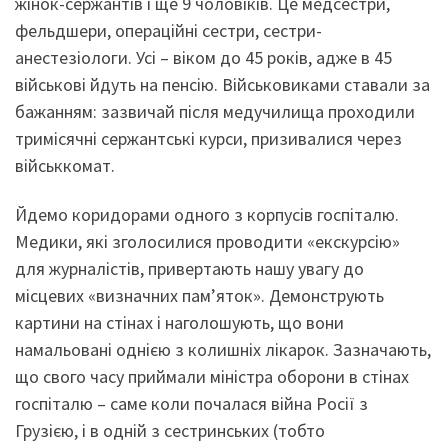
жінок-сержантів і ще 9 чоловіків. Це медсестри,
фельдшери, операційні сестри, сестри-
анестезіологи. Усі – віком до 45 років, адже в 45
військові йдуть на пенсію. Військовиками ставали за
бажанням: зазвичай після медучилища проходили
тримісячні сержантські курси, призивалися через
військкомат.
Йдемо коридорами одного з корпусів госпіталю.
Медики, які зголосилися проводити «екскурсію»
для журналістів, привертають нашу увагу до
місцевих «визначних пам’яток». Демонструють
картини на стінах і наголошують, що вони
намальовані однією з колишніх лікарок. Зазначають,
що свого часу приймали міністра оборони в стінах
госпіталю – саме коли почалася війна Росії з
Грузією, і в одній з сестринських (тобто