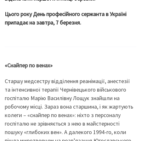
Цього року День професійного сержанта в Україні
припадає на завтра, 7 березня.
«Снайпер по венах»
Старшу медсестру відділення реанімації, анестезії
та інтенсивної терапії Чернівецького військового
госпіталю Марію Василівну Лощук знайшли на
робочому місці. Зараз вона старшина, і як жартують
колеги – «снайпер по венах»: ніхто з персоналу
госпіталю не зрівняється з нею в майстерності
пошуку «глибоких вен». А далекого 1994-го, коли
пішла миротворцем на розв’язання Югославського