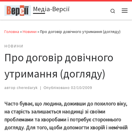
Медіа-Версії
Перейти до вмісту
Search
Ме
Головна
»
Новини
»
Про договір довічного утримання (догляду)
НОВИНИ
Про договір довічного
утримання (догляду)
автор
cheredaryk
|
Опубліковано
02/10/2009
Часто буває, що людина, доживши до похилого віку,
на старість залишається наодинці зі своїми
проблемами та хворобами і потребує стороннього
догляду. Для того, щоби допомогти хворій і немічній