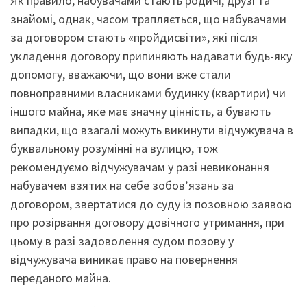
Як правило, набувачами стають родичі, друзі та
знайомі, однак, часом трапляється, що набувачами
за договором стають «пройдисвіти», які після
укладення договору припиняють надавати будь-яку
допомогу, вважаючи, що вони вже стали
повноправними власниками будинку (квартири) чи
іншого майна, яке має значну цінність, а бувають
випадки, що взагалі можуть викинути відчужувача в
буквальному розумінні на вулицю, тож
рекомендуємо відчужувачам у разі невиконання
набувачем взятих на себе зобов’язань за
договором, звертатися до суду із позовною заявою
про розірвання договору довічного утримання, при
цьому в разі задоволення судом позову у
відчужувача виникає право на повернення
переданого майна.