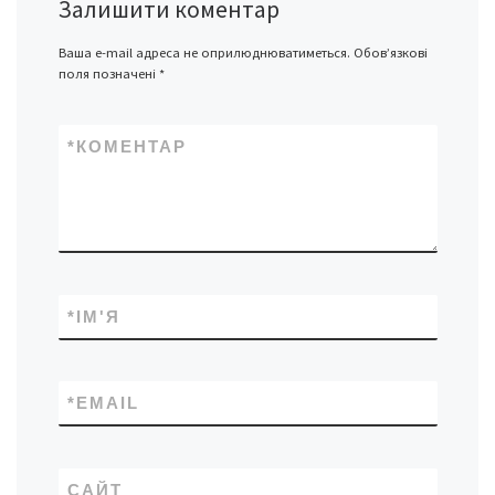
Залишити коментар
Ваша e-mail адреса не оприлюднюватиметься.
Обов’язкові
поля позначені
*
*
КОМЕНТАР
*
ІМ'Я
*
EMAIL
САЙТ